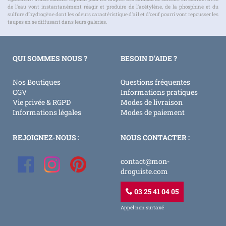
de l'eau vont instantanément réagir et produire de l'acétylène, de la phosphine et du
sulfure d'hydrogène dont les odeurs caractéristique d'ail et d'oeuf pourri vont repousser les
taupes en se diffusant dans leurs galeries.
QUI SOMMES NOUS ?
BESOIN D'AIDE ?
Nos Boutiques
Questions fréquentes
CGV
Informations pratiques
Vie privée & RGPD
Modes de livraison
Informations légales
Modes de paiement
REJOIGNEZ-NOUS :
NOUS CONTACTER :
contact@mon-
droguiste.com
03 25 41 04 05
Appel non surtaxé