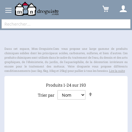
Produit Chimique
Solide
Expédition sous 48 à 72h et frais de port à partir de 6,90 € !
Dans cet espace, Mon-Droguiste.Com vous propose une large gamme de produits
chimiques solides dont les principaux acides, carbonates, sulfates, et bien d'autres. Ces
produits chimiques sont utilisés dans le cadre du traitement de l'eau, du dessin et des arts
graphiques, de l'ébénisterie, du jardin, de l'aquariophilie, de la décoration intérieure ou
encore pour le traitement des métaux. Votre droguerie vous propose différents
conditionnements (sac 1kg, 5kg, 10kg et 25kg) pour pallier à tous les besoins.
Lire la suite
Produits
1
-
24
sur
193
Par
Trier par
ordre
décroissant