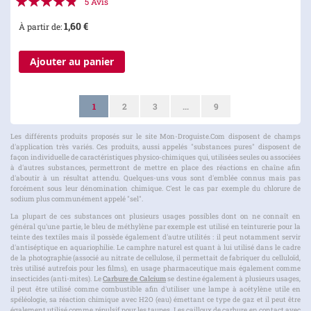
5
Avis
92%
1,60 €
À partir de
Ajouter au panier
Page
Vous lisez actuellement la page
Page
Page
Page
1
2
3
...
9
Les différents produits proposés sur le site Mon-Droguiste.Com disposent de champs
d'application très variés. Ces produits, aussi appelés "substances pures" disposent de
façon individuelle de caractéristiques physico-chimiques qui, utilisées seules ou associées
à d'autres substances, permettront de mettre en place des réactions en chaîne afin
d'aboutir à un résultat attendu. Quelques-uns vous sont d'emblée connus mais pas
forcément sous leur dénomination chimique. C'est le cas par exemple du chlorure de
sodium plus communément appelé "sel".
La plupart de ces substances ont plusieurs usages possibles dont on ne connaît en
général qu'une partie, le bleu de méthylène par exemple est utilisé en teinturerie pour la
teinte des textiles mais il possède également d'autre utilités : il peut notamment servir
d'antiséptique en aquariophilie. Le camphre naturel est quant à lui utilisé dans le cadre
de la photographie (associé au nitrate de cellulose, il permettait de fabriquer du celluloïd,
très utilisé autrefois pour les films), en usage pharmaceutique mais également comme
insecticides (anti-mites). Le
Carbure de Calcium
se destine également à plusieurs usages,
il peut être utilisé comme combustible afin d'utiliser une lampe à acétylène utile en
spéléologie, sa réaction chimique avec H2O (eau) émettant ce type de gaz et il peut être
également utilisé comme répulsif pour les taupes. Les cailloux de carbure en contact avec