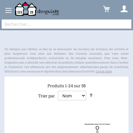
Hygiène de la maison
Atelier
Expédition sous 48 à 72h et frais de port à partir de 6,90 € !
On désigne par l'Atelier, ce lieu où se réunissent les ouvriers, les artisans, les artistes et
plus largement tous ceux qui réalisent des travaux manuels, que vous soyez
professionnels indépendants, industriels ou de simples amateurs. Pour vous, Mon-
Droguiste.com a déniché une sélection de produits utilisés quotidiennement dans l'atelier
et l'industrie. Ces références ont été soigneusement sélectionnées parmi de nombreux
fabricants, tous reconnus et réputés dans leur domaine d'activité.
Lire la suite
Produits
1
-
24
sur
58
Par
Trier par
ordre
décroissant