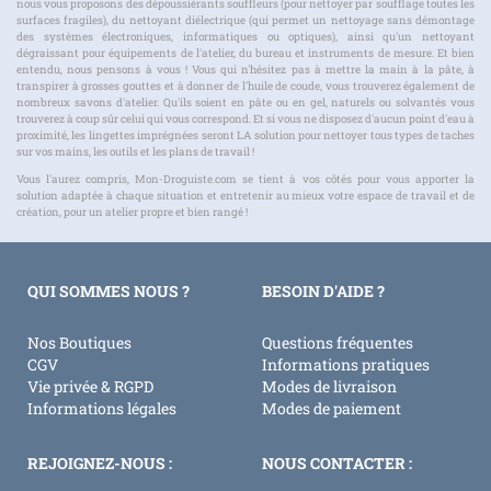
nous vous proposons des dépoussiérants souffleurs (pour nettoyer par soufflage toutes les
surfaces fragiles), du nettoyant diélectrique (qui permet un nettoyage sans démontage
des systèmes électroniques, informatiques ou optiques), ainsi qu'un nettoyant
dégraissant pour équipements de l'atelier, du bureau et instruments de mesure. Et bien
entendu, nous pensons à vous ! Vous qui n'hésitez pas à mettre la main à la pâte, à
transpirer à grosses gouttes et à donner de l'huile de coude, vous trouverez également de
nombreux savons d'atelier. Qu'ils soient en pâte ou en gel, naturels ou solvantés vous
trouverez à coup sûr celui qui vous correspond. Et si vous ne disposez d'aucun point d'eau à
proximité, les lingettes imprégnées seront LA solution pour nettoyer tous types de taches
sur vos mains, les outils et les plans de travail !
Vous l'aurez compris, Mon-Droguiste.com se tient à vos côtés pour vous apporter la
solution adaptée à chaque situation et entretenir au mieux votre espace de travail et de
création, pour un atelier propre et bien rangé !
QUI SOMMES NOUS ?
BESOIN D'AIDE ?
Nos Boutiques
Questions fréquentes
CGV
Informations pratiques
Vie privée & RGPD
Modes de livraison
Informations légales
Modes de paiement
REJOIGNEZ-NOUS :
NOUS CONTACTER :