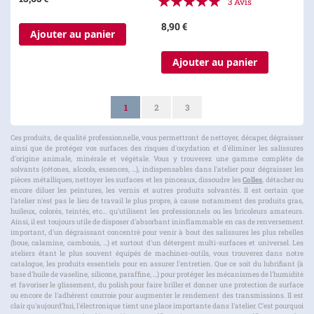
3
Avis
100%
8,90 €
Ajouter au panier
Ajouter au panier
Page
Vous lisez actuellement la page
Page
Page
1
2
3
Ces produits, de qualité professionnelle, vous permettront de nettoyer, décaper, dégraisser
ainsi que de protéger vos surfaces des risques d'oxydation et d'éliminer les salissures
d'origine animale, minérale et végétale. Vous y trouverez une gamme complète de
solvants (cétones, alcools, essences, ...), indispensables dans l'atelier pour dégraisser les
pièces métalliques, nettoyer les surfaces et les pinceaux, dissoudre les
Colles
, détacher ou
encore diluer les peintures, les vernis et autres produits solvantés. Il est certain que
l'atelier n'est pas le lieu de travail le plus propre, à cause notamment des produits gras,
huileux, colorés, teintés, etc... qu'utilisent les professionnels ou les bricoleurs amateurs.
Ainsi, il est toujours utile de disposer d'absorbant ininflammable en cas de renversement
important, d'un dégraissant concentré pour venir à bout des salissures les plus rebelles
(boue, calamine, cambouis, ...) et surtout d'un détergent multi-surfaces et universel. Les
ateliers étant le plus souvent équipés de machines-outils, vous trouverez dans notre
catalogue, les produits essentiels pour en assurer l'entretien. Que ce soit du lubrifiant (à
base d'huile de vaseline, silicone, paraffine, ...) pour protéger les mécanismes de l'humidité
et favoriser le glissement, du polish pour faire briller et donner une protection de surface
ou encore de l'adhérent courroie pour augmenter le rendement des transmissions. Il est
clair qu'aujourd'hui, l'électronique tient une place importante dans l'atelier. C'est pourquoi