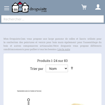
Produit Chimique
Colle & Liant
Expédition sous 48 à 72h et frais de port à partir de 6,90 € !
Mon-Droguiste.Com vous propose une large gamme de colles et liants utilisés pour
la confection des peintures et vernis pour bois mais également pour l’assemblage du
bois et autres composantes artisanales.Votre droguerie vous propose différents
conditionnements pour pallier à tous les besoins.
Lire la suite
Produits
1
-
24
sur
83
Par
Trier par
ordre
décroissant