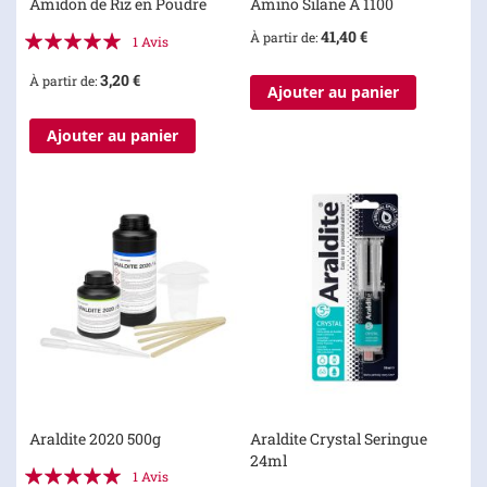
Amidon de Riz en Poudre
Amino Silane A 1100
Évaluation:
41,40 €
À partir de
1
Avis
100%
3,20 €
À partir de
Ajouter au panier
Ajouter au panier
Araldite 2020 500g
Araldite Crystal Seringue
24ml
Évaluation:
1
Avis