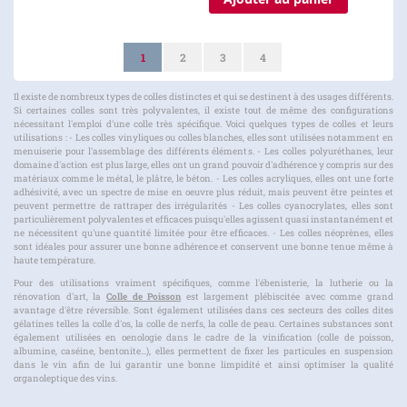
Page
Vous lisez actuellement la page
Page
Page
Page
1
2
3
4
Il existe de nombreux types de colles distinctes et qui se destinent à des usages différents.
Si certaines colles sont très polyvalentes, il existe tout de même des configurations
nécessitant l'emploi d'une colle très spécifique. Voici quelques types de colles et leurs
utilisations : - Les colles vinyliques ou colles blanches, elles sont utilisées notamment en
menuiserie pour l'assemblage des différents éléments. - Les colles polyuréthanes, leur
domaine d'action est plus large, elles ont un grand pouvoir d'adhérence y compris sur des
matériaux comme le métal, le plâtre, le béton. - Les colles acryliques, elles ont une forte
adhésivité, avec un spectre de mise en oeuvre plus réduit, mais peuvent être peintes et
peuvent permettre de rattraper des irrégularités - Les colles cyanocrylates, elles sont
particulièrement polyvalentes et efficaces puisqu'elles agissent quasi instantanément et
ne nécessitent qu'une quantité limitée pour être efficaces. - Les colles néoprènes, elles
sont idéales pour assurer une bonne adhérence et conservent une bonne tenue même à
haute température.
Pour des utilisations vraiment spécifiques, comme l'ébenisterie, la lutherie ou la
rénovation d'art, la
Colle de Poisson
est largement plébiscitée avec comme grand
avantage d'être réversible. Sont également utilisées dans ces secteurs des colles dites
gélatines telles la colle d'os, la colle de nerfs, la colle de peau. Certaines substances sont
également utilisées en oenologie dans le cadre de la vinification (colle de poisson,
albumine, caséine, bentonite...), elles permettent de fixer les particules en suspension
dans le vin afin de lui garantir une bonne limpidité et ainsi optimiser la qualité
organoleptique des vins.