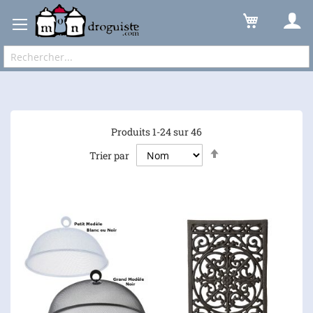
Cuisine
A Table
Protéger
Expédition sous 48 à 72h et frais de port à partir de 6,90 € !
Produits
1
-
24
sur
46
Par
Trier par
ordre
décroissant