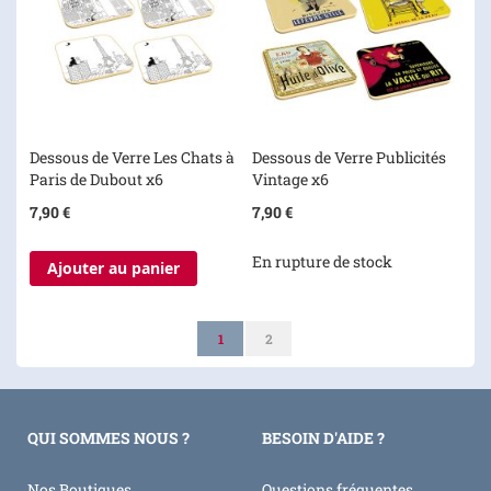
Dessous de Verre Les Chats à
Dessous de Verre Publicités
Paris de Dubout x6
Vintage x6
7,90 €
7,90 €
En rupture de stock
Ajouter au panier
Page
Vous lisez actuellement la page
Page
1
2
QUI SOMMES NOUS ?
BESOIN D'AIDE ?
Nos Boutiques
Questions fréquentes