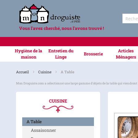
Vous l'avez cherché, nous l'avons trouvé !
Hygiène de la
Entretien du
Articles
Brosserie
maison
Linge
Ménagers
Accueil
Cuisine
A Table
Mon Droguiste.com a sélectionné une large gamme d'objets de la table qui viendront comp
CUISINE
A Table
Assaisonner