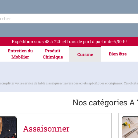
Rechercher
Expédition sous 48 à 72h et frais de port à partir de 6,90 € !
Entretien du
Produit
Bien être
Cuisine
Mobilier
Chimique
léter votre service de table classique à travers des objets spécifiques et originaux. Ces objets on
Nos catégories A
Assaisonner