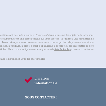
aration sont destinés à rester en "coulisses" dans la cuisine, les objets de la table sont
ts qui trouveront une place de choix sur votre table ! Si la France a une réputation de
eur. Dans cet espace vous trouverez notamment un large choix de pinces (de service, à
alade, à confiture, à glace, à miel, à spaghettis, à escargots), des fourchettes (à hors
es articles... Vous trouverez également une gamme de
Sets de Table
qui sauront mettre en
aise et distinguez-vous des autres tables !
Livraison
internationale
NOUS CONTACTER :