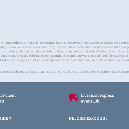
ratiques utilisés tant pour la préparation que pour le service. Si les ustensiles classiques de prép
tat qui a motivé la sélection de Mon Droguiste.com. Dans cette sélection il y a forcément des obje
e la table qui vont de pair, arts de la table qui s'apparentent de fait à la décoration d'intéri
paghettis, à toast), de beurriers (en céramique, en inox, en verre, en plastique), de cuillères (à s
grédients, à café, à épices, à sel, à thé), des pics à brochettes (en bambou, en métal) et bien d'autr
 réussi, depuis la préparation jusqu'au service ! Faites ainsi perdurer le raffinement à la franç
ce client
Livraison express
uit
avant 13h
AIDE ?
REJOIGNEZ-NOUS :