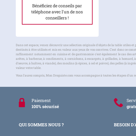
Bénéficiez de conseils par
téléphone avec l'un de nos
conseillers !
Dans cet espace, venez découvrir une sélection originale d'objets de la table utiles et p
destinés à être utilisés et mis en valeur aux yeux de vos convives. C'est donc ce cons
raffinement notamment en cuisine et de gastronomie c'est également le cas des arts d
arêtes, à barbecue, à condiments, à cornichons, à escargots, à grillades, à homard, à s
d'oeuvre, à huîtres, à viande), des moulins (à épices, à sel et poivre), des pelles (à in
valeur votre table.
Vous l'aurez compris, Mon Droguiste.com vous accompagne à toutes les étapes d'un repas
Paiement
Servi
100% sécurisé
grat
QUI SOMMES NOUS ?
BESOIN D'