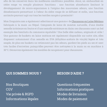
afin de les conserver dans les meilleures conditions possibles. Ainsi, un embauchoir en
cèdre rouge va remplir plusieurs fonctions : une fonction absorbante limitant le
dévoloppement de micro-organismes à l'origine des mauvaises odeurs, une fonction
désodorisante permettant à l'odeur du cèdre rouge de se diffuser et enfin, une fonction
antimite pouvant agir sur tous les textiles rangés à proximité !
Mon Droguiste.com a également sélectionné une gamme de
Chaussons en Laine Mérinos
fabriqués à la main au Népal. Composés de laine de mouton naturelle, d'une double
semelle intérieure en feutre et d'une semelle extérieure en daim ces chaussons sont un bel
exemple des bienfaits du commerce équitable ! Une belle idée cadeau, originale et utile !
Une gamme de baskets en laine mérinos est également disponible sur notre site, elles
disposent notamment d'un semelle en EVA (
éthylène-acétate de vinyle)
légère et très
souple, de plus ces baskets ne retiennent pas les odeurs, gardent les pieds au sec et sont
très faciles d'entretien puisqu'elles peuvent être nettoyées à la main ou en machine à
30°C. Découvrez également les meubles de rangement pour chaussures.
QUI SOMMES NOUS ?
BESOIN D'AIDE ?
Nos Boutiques
Questions fréquentes
CGV
Informations pratiques
Vie privée & RGPD
Modes de livraison
Informations légales
Modes de paiement