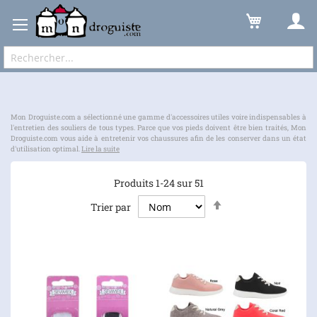
Entretien du Linge
Cuir
Accessoire
Expédition sous 48 à 72h et frais de port à partir de 6,90 € !
Mon Droguiste.com a sélectionné une gamme d'accessoires utiles voire indispensables à
l'entretien des souliers de tous types. Parce que vos pieds doivent être bien traités, Mon
Droguiste.com vous aide à entretenir vos chaussures afin de les conserver dans un état
d'utilisation optimal.
Lire la suite
Produits
1
-
24
sur
51
Par
Trier par
ordre
décroissant