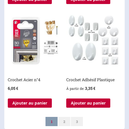
Crochet Acier n°4
Crochet Adhésif Plastique
6,05 €
3,35 €
À partir de
Ajouter au panier
Ajouter au panier
Page
Vous lisez actuellement la page
Page
Page
1
2
3