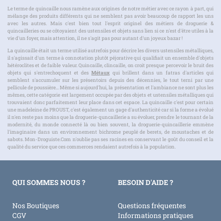
Le terme de quincaille nous ramène aux origines de notre métier avec ce rayon à part, qui
mélange des produits différents qui ne semblent pas avoir beaucoup de rapport les uns
avec les autres. Mais c'est bien tout l'esprit originel des métiers de droguerie &
quincailleries ou se côtoyaient des ustensiles et objets sans lien si ce n'est d'être utiles à la
vie d'un foyer, mais attention, il ne s'agit pas pour autant d'un joyeux bazar !
La quincaille était un terme utilisé autrefois pour décrire les divers ustensiles métalliques,
il s'agissait d'un terme à connotation plutôt péjorative qui qualifiait un ensemble d'objets
hétéroclites et de faible valeur. Quincaille, clincaille, on croit presque percevoir le bruit des
objets qui s'entrechoquent et des
Métaux
qui brillent dans un fatras d'articles qui
semblent s'accumuler sur les présentoirs depuis des décennies, le tout terni par une
pellicule de poussière... Même si aujourd'hui, la présentation et l'ambiance ne sont plus les
mêmes, cette catégorie est largement occupée par des objets et ustensiles métalliques qui
trouvaient donc parfaitement leur place dans cet espace. La quincaille c'est pour certain
une madeleine de PROUST, c'est également un gage d'authenticité car si la forme a évolué
il n'en reste pas moins que la droguerie-quncaillerie a su évoluer, prendre le tournant de la
modernité, du monde connecté là ou bien souvent, la droguerie-quincaillerie emmène
l'imaginaire dans un environnement bichrome peuplé de berets, de moustaches et de
sabots. Mon-Droguiste.Com n'oublie pas ses racines en conservant le goût du conseil et la
qualité du service que ces commerces rendaient autrefois à la population.
QUI SOMMES NOUS ?
BESOIN D'AIDE ?
Nos Boutiques
Questions fréquentes
CGV
Informations pratiques