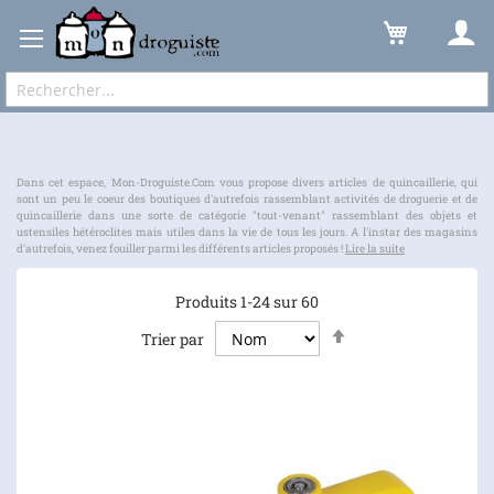
Quincaillerie
Quincaille
Expédition sous 48 à 72h et frais de port à partir de 6,90 € !
Dans cet espace, Mon-Droguiste.Com vous propose divers articles de quincaillerie, qui
sont un peu le coeur des boutiques d'autrefois rassemblant activités de droguerie et de
quincaillerie dans une sorte de catégorie "tout-venant" rassemblant des objets et
ustensiles hétéroclites mais utiles dans la vie de tous les jours. A l'instar des magasins
d'autrefois, venez fouiller parmi les différents articles proposés !
Lire la suite
Produits
1
-
24
sur
60
Par
Trier par
ordre
décroissant