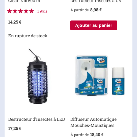
Clean Kill 500 ml
Destructeur Insectes à UV
Évaluation:
8,98 €
À partir de
1
Avis
100%
14,25 €
Ajouter au panier
En rupture de stock
Destructeur d'Insectes à LED
Diffuseur Automatique
Mouches-Moustiques
17,25 €
18,40 €
À partir de