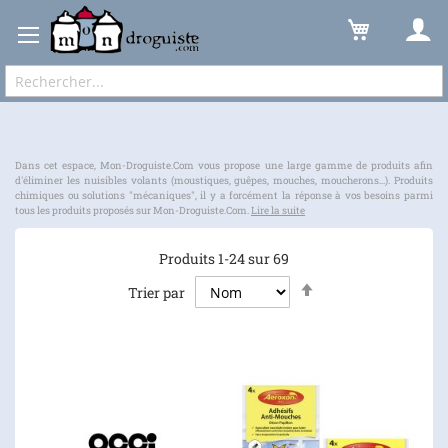
Nuisibles
Volants
Expédition sous 48 à 72h et frais de port à partir de 6,90 € !
Dans cet espace, Mon-Droguiste.Com vous propose une large gamme de produits afin
d'éliminer les nuisibles volants (moustiques, guêpes, mouches, moucherons...). Produits
chimiques ou solutions "mécaniques", il y a forcément la réponse à vos besoins parmi
tous les produits proposés sur Mon-Droguiste.Com.
Lire la suite
Produits
1
-
24
sur
69
Par
Trier par
ordre
décroissant