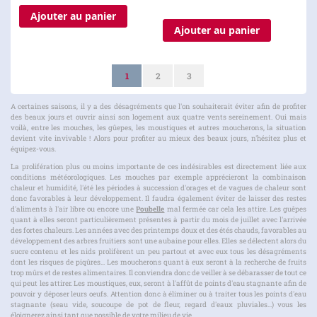
Ajouter au panier
Ajouter au panier
Page
Vous lisez actuellement la page
Page
Page
1
2
3
A certaines saisons, il y a des désagréments que l'on souhaiterait éviter afin de profiter
des beaux jours et ouvrir ainsi son logement aux quatre vents sereinement. Oui mais
voilà, entre les mouches, les gûepes, les moustiques et autres moucherons, la situation
devient vite invivable ! Alors pour profiter au mieux des beaux jours, n'hésitez plus et
équipez-vous.
La prolifération plus ou moins importante de ces indésirables est directement liée aux
conditions météorologiques. Les mouches par exemple apprécieront la combinaison
chaleur et humidité, l'été les périodes à succession d'orages et de vagues de chaleur sont
donc favorables à leur développement. Il faudra également éviter de laisser des restes
d'aliments à l'air libre ou encore une
Poubelle
mal fermée car cela les attire. Les guêpes
quant à elles seront particulièrement présentes à partir du mois de juillet avec l'arrivée
des fortes chaleurs. Les années avec des printemps doux et des étés chauds, favorables au
développement des arbres fruitiers sont une aubaine pour elles. Elles se délectent alors du
sucre contenu et les nids prolifèrent un peu partout et avec eux tous les désagréments
dont les risques de piqûres... Les moucherons quant à eux seront à la recherche de fruits
trop mûrs et de restes alimentaires. Il conviendra donc de veiller à se débarasser de tout ce
qui peut les attirer. Les moustiques, eux, seront à l'affût de points d'eau stagnante afin de
pouvoir y déposer leurs oeufs. Attention donc à éliminer ou à traiter tous les points d'eau
stagnante (seau vide, soucoupe de pot de fleur, regard d'eaux pluviales...) vous les
éloignerez ainsi tant que possible de votre milieu de vie.