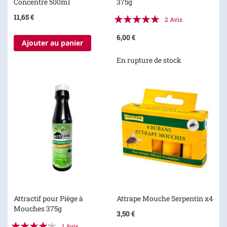
Concentré 500ml
375g
Évaluation:
11,65 €
2
Avis
100%
6,00 €
Ajouter au panier
En rupture de stock
Attractif pour Piège à
Attrape Mouche Serpentin x4
Mouches 375g
3,50 €
Évaluation:
1
Avis