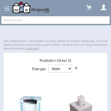
Articles Ménagers
Papier d’Essuyage
Expédition sous 48 à 72h et frais de port à partir de 6,90 € !
Mon Droguiste.com vous propose une large gamme de produits d'essuyage à base de
papier (mouchoirs, essuie-mains, papier toilette...) destinée tant à un usage domestique
que professionnel.
Lire la suite
Produits
1
-
24
sur
31
Par
Trier par
ordre
décroissant