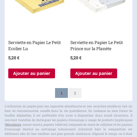
Serviette en Papier Le Petit
Serviette en Papier Le Petit
Ecolier Lu
Prince sur la Planète
5,20 €
5,20 €
Ajouter au panier
Ajouter au panier
Page
Vous lisez actuellement la page
Page
1
2
L'utilisation du papier pour ses capacités absorbantes et son caractère jetable en fait un
bien de consommation usuelle dans la vie quotidienne. En rouleaux ou sous forme de
feuilles dépliables, il est préférable d'en avoir à disposition dans moult situations. Il
convient toutefois de distinguer les papiers d'essuyage à usage de produits hygièniques
(
Mouchoirs
, essuie-mains, papiers toilettes) composés de ouate de cellulose et les papiers
d'essuyage destiné au nettoyage notamment industriel dont la composition est
différente afin de leur conférer une plus grande résistance. Dépassé le temps où il était