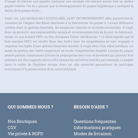
d'usage de donner aux papiers journaux une seconde vie comme essuie-tout ou même
papier toilette ! De là à penser que le développement du papier hygiénique a précipité le
déclin de la presse écrite...
Zoom sur : Les certifications EU ECOLABEL ou NF ENVIRONNEMENT: elles permettent de
s'assurer de l'origine des fibres destinées à la fabrication du papier à travers différents
critères dont la gestion forestière, les exigences sociales et environnementales. Il s'agit
donc de garantir une responsabilité sociale et environnementale de la part du fabricant.
Qu'est-ce que le label PEFC ou Pan European Forest Certification ? Ce label signifie que le
bois marqué PEFC est récolté dans des forêts dont les propriétaires se sont engagés à
respecter les règles d’une gestion forestière durable. Il s'agit donc d'un label certifiant un
mode de gestion des forêts respectant un mode d'exploitation durable. L'usage du papier
jetable permet notamment d'éviter la propagation des virus et bactéries qui peuvent être
présents sur des supports alternatifs comme les serviettes textiles par exemple. Le papier
dans le cadre de l'hygiène occupe donc un rôle essentiel permettant de participer
activement à la préservation de la santé publique.
QUI SOMMES NOUS ?
BESOIN D'AIDE ?
Nos Boutiques
Questions fréquentes
CGV
Informations pratiques
Vie privée & RGPD
Modes de livraison