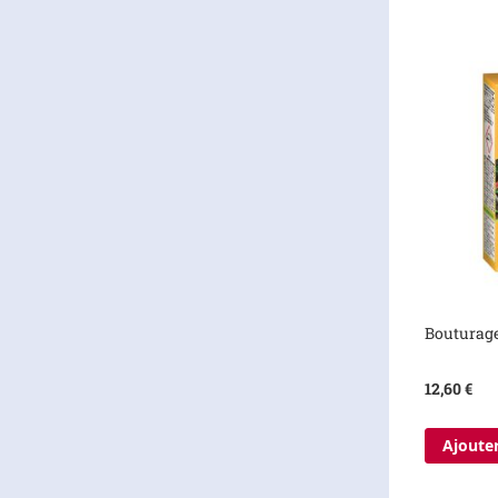
Bouturag
12,60 €
Ajouter