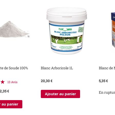
te de Soude 100%
Blanc Arboricole 1L
Blanc de
:
20,30 €
5,35 €
13
Avis
2,35 €
En ruptur
Ajouter au panier
 au panier