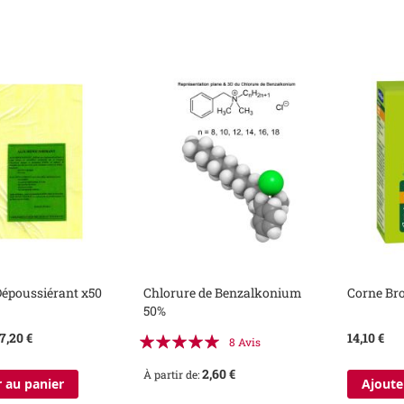
Dépoussiérant x50
Chlorure de Benzalkonium
Corne Bro
50%
Évaluation:
7,20 €
14,10 €
8
Avis
100%
2,60 €
À partir de
 au panier
Ajoute