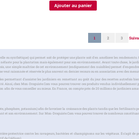
Ajouter au panier
Page
Vous lisez actuellement l
Page
Page
Page
1
2
3
Suiva
lle ou synthétique) qui permet soit de protéger une plante soit d'en améliorer les rendements. 
tre néfaste pour la plantation mais également pour son environnement. Avant toute chose, le jar
arfois, une simple maîtrise de cet environnement (endiguement des nuisibles) permet d'engendrer
 se veut raisonnée et réservée le plus souvent en dernier recours ou en association avec des mesur
s permettant d'assister les jardiniers en remettant au goût du jour des recettes autrefois b
té. Ainsi, chez Mon-Droguiste.Com vous pourrez trouver ces produits vendus individuellement po
ition afin de vous conseiller au mieux. En France, on compte près de 20 millions de jardiniers amat
ote, phosphore, potassium) afin de favoriser la croissance des plants tandis que les fertilisants 
 plant et son environnement. Sur Mon-Droguiste.Com vous pouvez trouver de nombreux constitua
rrière protectrice contre les ravageurs, bactéries et champignons sur les végétaux. Il s'agit de p
f de l'oïdium).