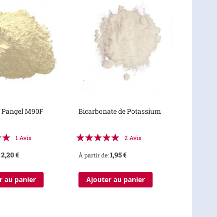
e Pangel M90F
Bicarbonate de Potassium
:
Évaluation:
1
Avis
2
Avis
100%
2,20 €
1,95 €
À partir de
r au panier
Ajouter au panier