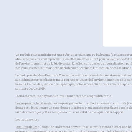
Un produit phytosanitaire est une substance chimique ou biologique (d'origine nature
afin de ne pas être contreproductifs, en effet, un excès aurait pour conséquence d'ê
de l'environnement et de la biodiversité. En effet, sans parler de neutralisation, p
nos jours, les mentalités ont considérablement évolué et l'utilisation de ces solutions
Le parti pris de Mon-Droguiste.Com est de mettre en avant des substances naturelle
synthétiques certes efficaces mais peu respectueuse de l'environnement et de la san
besoins. En cas de question plus spécifique, notre service client reste à votre dispos
synthèse depuis 2019.
Parmi ces produits phytosanitaires, il faut noter des usages différents :
Les engrais ou fertilisants
: les engrais permettent l'apport en éléments nutritifs (az
dosage est délicat entre un sous-dosage inefficace et un surdosage néfaste pour le
bien des mélanges prêts à l'emploi dont il vous suffit de bien quantifier l'apport.
Les traitements
:
-
anti-fongiques
: il s'agit de traitement préventifs ou curatifs visant à créer une ba
exemple du permanganate de potassium (utilisé notamment pour le traitement curati