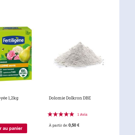
yée 1,2kg
Dolomie Dolkron DBE
Évaluation:
1
Avis
100%
0,50 €
À partir de
r au panier