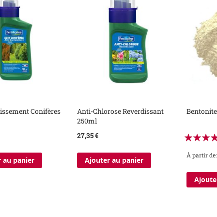
issement Conifères
Anti-Chlorose Reverdissant
Bentonit
250ml
Évaluation
27,35 €
100%
À partir de
 au panier
Ajouter au panier
Ajoute