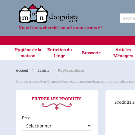
Vous l'avez cherché, nous l'avons trouvé !
Hygiène de la
Entretien du
Articles
Brosserie
maison
Linge
Ménagers
Accueil
Jardin
Phytosanitaire
Dans cet espace, Mon-Droguiste.Com vous propose une large gamme de produits phytosan
FILTRER LES PRODUITS
Produits
1
Prix