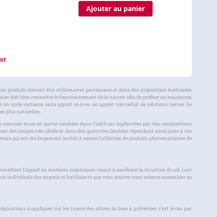
Ajouter au panier
a page
nt
Ces produits doivent être utilisés avec parcimonie et dans des proportions maîtrisées
dinier doit bien connaître le fonctionnement de la nature afin de profiter au maximum
 un cycle vertueux sans apport ou avec un apport très réduit de solutions tierces. De
es plus naturelles.
ien connues mais en partie tombées dans l'oubli car suplantées par des compositions
ur des usages très ciblés et dans des quantités limitées répondant ainsi juste à vos
eurs qui ont été largement incités à cesser l'utilistion de produits phytosanitaires de
permettent l'apport en matières organiques visant à améliorer la structure du sol. Leur
nts individuels des engrais et fertilisants que vous pouvez vous-mêmes assembler ou
réparations à appliquer sur les troncs des arbres ou bien à pulvériser, c'est le cas par