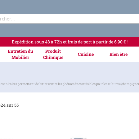
Rechercher
Expédition sous 48 à 72h et frais de port à partir de 6,90 € !
Entretien du
Produit
Cuisine
Bien être
Mobilier
Chimique
itaires permettant de lutter contre les phénomènes nuisibles pour les cultures (champignons, in
-
24
sur
55