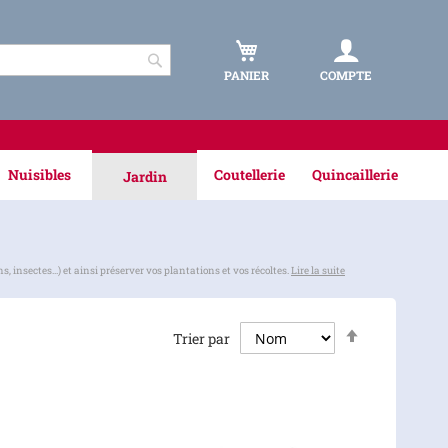
PANIER
COMPTE
Rechercher
Nuisibles
Coutellerie
Quincaillerie
Jardin
sectes...) et ainsi préserver vos plantations et vos récoltes.
Lire la suite
Par
Trier par
ordre
décroissant