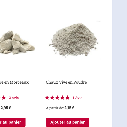
ve en Morceaux
Chaux Vive en Poudre
:
Évaluation:
3
Avis
1
Avis
100%
2,95 €
2,15 €
À partir de
r au panier
Ajouter au panier