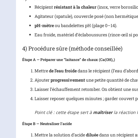
Récipient
résistant à la chaleur
(inox, verre borosili
Agitateur (spatule), couvercle posé (non hermétique
pH-mètre
ou bandelettes pH (plage 0–14).
Eau froide, matériel d’éclaboussures (rince-œil si po
4) Procédure sûre (méthode conseillée)
Étape A — Préparer une “laitance” de chaux (Ca(OH)₂)
Mettre
de l’eau froide
dans le récipient (l’eau d’abord
Ajouter
progressivement
une petite quantité de ch
Laisser l’échauffement retomber. On obtient une sus
Laisser reposer quelques minutes ; garder couvert po
Point clé : cette étape sert à
maîtriser
la réaction 
Étape B — Neutraliser l’acide
Mettre la solution d’acide
diluée
dans un récipient a