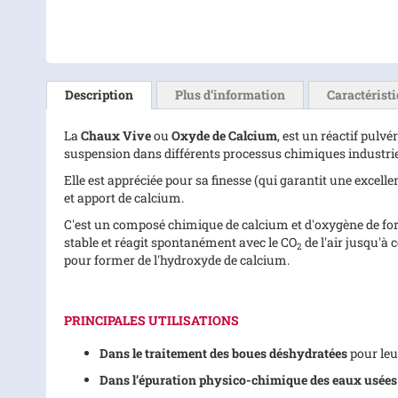
Skip
to
the
Description
Plus d’information
Caractérist
beginning
of
La
Chaux Vive
ou
Oxyde de Calcium
, est un réactif pulv
the
suspension dans différents processus chimiques industrie
images
gallery
Elle est appréciée pour sa finesse (qui garantit une excelle
et apport de calcium.
C'est un composé chimique de calcium et d'oxygène de form
stable et réagit spontanément avec le CO
de l'air jusqu'à
2
pour former de l'hydroxyde de calcium.
PRINCIPALES UTILISATIONS
Dans le traitement des boues déshydratées
pour leu
Dans l’épuration physico-chimique des eaux usées