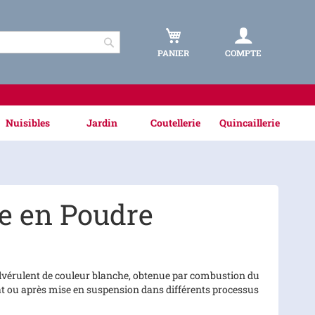
PANIER
COMPTE
Rechercher
Nuisibles
Jardin
Coutellerie
Quincaillerie
e en Poudre
ulvérulent de couleur blanche, obtenue par combustion du
'état ou après mise en suspension dans différents processus