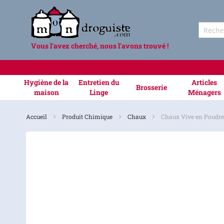
Vous l'avez cherché, nous l'avons trouvé !
Hygiène de la
Entretien du
Articles
Brosserie
maison
Linge
Ménagers
Accueil
Produit Chimique
Chaux
Chaux Vive en Poudre
Skip
to
the
end
of