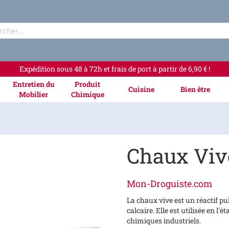
Rechercher
Expédition sous 48 à 72h et frais de port à partir de 6,90 € !
Entretien du
Produit
Cuisine
Bien être
Mobilier
Chimique
Chaux Viv
Mon-Droguiste.com
La chaux vive est un réactif p
calcaire. Elle est utilisée en l
chimiques industriels.