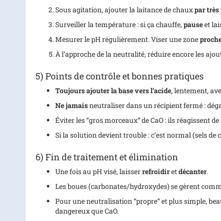
Sous agitation, ajouter la laitance de chaux
par très
Surveiller la température : si ça chauffe,
pause
et lai
Mesurer le pH régulièrement. Viser une zone
proche
À l’approche de la neutralité, réduire encore les ajou
5) Points de contrôle et bonnes pratiques
Toujours ajouter la base vers l’acide
, lentement, ave
Ne jamais
neutraliser dans un récipient fermé : dég
Éviter les “gros morceaux” de CaO : ils réagissent d
Si la solution devient trouble : c’est normal (sels de
6) Fin de traitement et élimination
Une fois au pH visé, laisser
refroidir
et
décanter
.
Les boues (carbonates/hydroxydes) se gèrent com
Pour une neutralisation “propre” et plus simple, bea
dangereux que CaO.