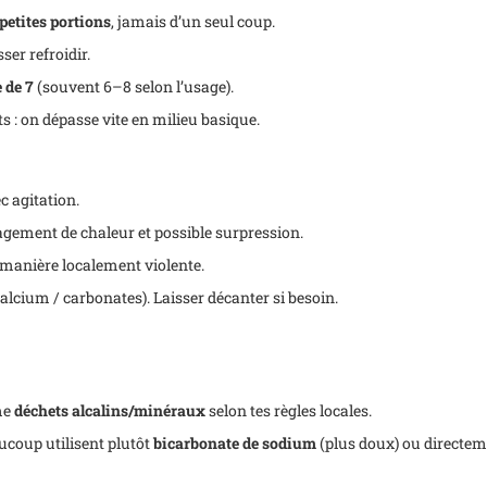
 petites portions
, jamais d’un seul coup.
sser refroidir.
 de 7
(souvent 6–8 selon l’usage).
ts : on dépasse vite en milieu basique.
c agitation.
agement de chaleur et possible surpression.
e manière localement violente.
 calcium / carbonates). Laisser décanter si besoin.
me
déchets alcalins/minéraux
selon tes règles locales.
ucoup utilisent plutôt
bicarbonate de sodium
(plus doux) ou directe