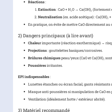
Réactions
:
Extinction
: CaO + H₂O → Ca(OH)₂ (fortement
Neutralisation
(ex. acide acétique) : Ca(OH)
En pratique, on évite de mettre CaO directement au c
2) Dangers principaux (à lire avant)
Chaleur
importante (réaction exothermique) → ris
Projections
: gouttelettes basiques/corrosives.
Brûlures chimiques
peau/yeux (CaO et Ca(OH)₂ sont 
Poussières
irritantes.
EPI indispensables
:
Lunettes étanches ou écran facial, gants résistant
Masque anti-poussières si manipulation de CaO en 
Ventilation (idéalement hotte / extérieur abrité).
3) Matériel recommandé