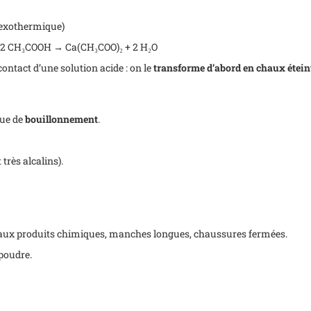
 exothermique)
₂ + 2 CH₃COOH → Ca(CH₃COO)₂ + 2 H₂O
ontact d’une solution acide : on le
transforme d’abord en chaux étein
que de
bouillonnement
.
très alcalins).
s aux produits chimiques, manches longues, chaussures fermées.
poudre.