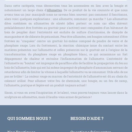
Dans cette catégorie, vous découvrirez tous les accessoires en lien avec la bougie et
notamment un large choix d'
Allumettes
. De ce produit de la vie courante et que nous
avons tous un jour manipulé nous ne savons bien souvent pas comment il fonctionne,
alors voici quelques explications : une allumette, comment ça marche ? Les allumettes
dites suédoises ou allumettes de sûreté (elles portent ce nom car elles doivent
préalablement être frottées au grattoir pour s'activer) sont composées d'un bâtonnet de
bois de peuplier dont l'extrémité est enduite de sulfure d'antimoine, de dioxyde de
manganèse et de chlorate de potassium. Pour être allumées, ces bougies nécessitent d'être
frottées ou "craquées" contre un grattoir lui-même composé de poudre de verre et de
phosphore rouge. Lors du frottement, la réaction chimique issue du contact entre les
matières présentes sur l'allumette et celles présentes sur le grattoir est à l'origine de la
transformation du phosphore rouge en phosphore blanc, ce qui occasionne un fort
dégagement de chaleur et entraîne l'inflammation de l'allumette. L'extrémité de
l'allumette ou "bouton" est impregné de paraffine afin de faciliter la propagation du feu au
bois de l'allumette, bois qui est lui même impregné de phosphate d'ammonium servant de
retardateur afin de limiter la vitesse à laquelle l'allumette va se consumer. Utile afin de ne
pas se brûler ! La couleur rouge ou marron de l'extrémité de l'allumette est dû au choix du
colorant utilisé. Pour allumer votre feu de cheminée, une bougie, ou un feu de camp,
l'allumette, pratique et légère est un produit toujours actuel !
Sinon, si vous en avez l'inspiration et le talent, vous pouvez toujours vous lancer dans la
sculpture en allumettes, mais il faudra vous armer de patience !
QUI SOMMES NOUS ?
BESOIN D'AIDE ?