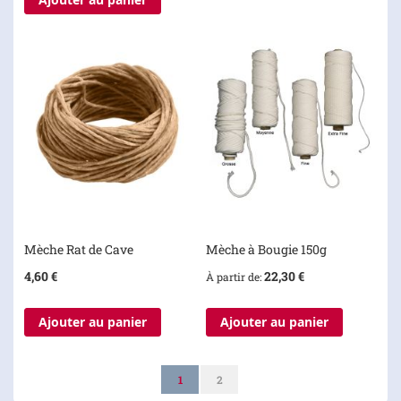
Mèche Rat de Cave
Mèche à Bougie 150g
4,60 €
22,30 €
À partir de
Ajouter au panier
Ajouter au panier
Page
Vous lisez actuellement la page
Page
1
2