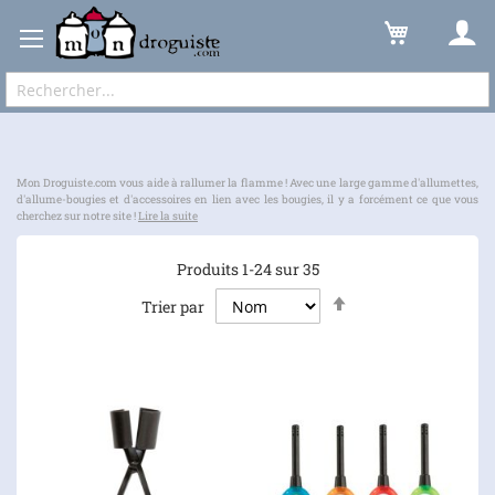
Bien être
Bougie
Accessoire
Expédition sous 48 à 72h et frais de port à partir de 6,90 € !
Mon Droguiste.com vous aide à rallumer la flamme ! Avec une large gamme d'allumettes,
d'allume-bougies et d'accessoires en lien avec les bougies, il y a forcément ce que vous
cherchez sur notre site !
Lire la suite
Produits
1
-
24
sur
35
Par
Trier par
ordre
décroissant