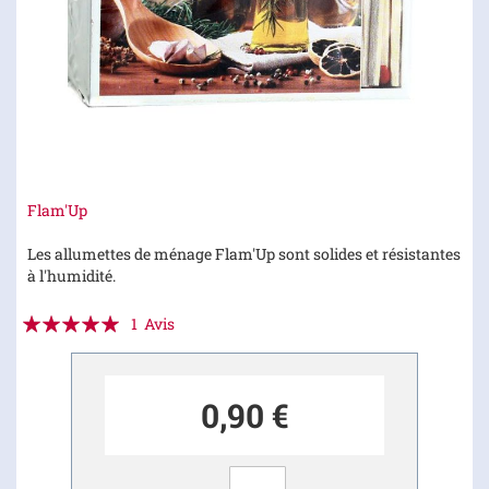
Skip
Flam'Up
to
the
Les allumettes de ménage Flam'Up sont solides et résistantes
beginning
à l'humidité.
of
Évaluation:
the
1
Avis
images
100
100
% of
gallery
0,90 €