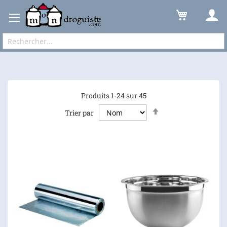
Événements
Mardi Gras
Expédition sous 48 à 72h et frais de port à partir de 6,90 € !
Produits
1
-
24
sur
45
Par
Trier par
ordre
décroissant