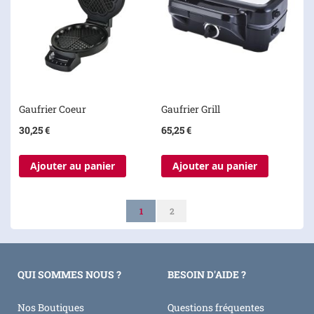
Gaufrier Coeur
Gaufrier Grill
30,25 €
65,25 €
Ajouter au panier
Ajouter au panier
Page
Vous lisez actuellement la page
Page
1
2
QUI SOMMES NOUS ?
BESOIN D'AIDE ?
Nos Boutiques
Questions fréquentes