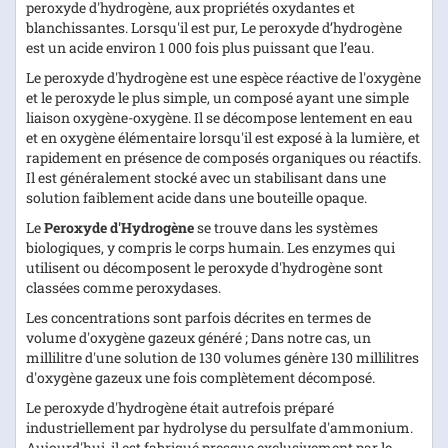
peroxyde d'hydrogène, aux propriétés oxydantes et
blanchissantes. Lorsqu'il est pur, Le peroxyde d’hydrogène
est un acide environ 1 000 fois plus puissant que l’eau.
Le peroxyde d'hydrogène est une espèce réactive de l'oxygène
et le peroxyde le plus simple, un composé ayant une simple
liaison oxygène-oxygène. Il se décompose lentement en eau
et en oxygène élémentaire lorsqu'il est exposé à la lumière, et
rapidement en présence de composés organiques ou réactifs.
Il est généralement stocké avec un stabilisant dans une
solution faiblement acide dans une bouteille opaque.
Le
Peroxyde d'Hydrogène
se trouve dans les systèmes
biologiques, y compris le corps humain. Les enzymes qui
utilisent ou décomposent le peroxyde d'hydrogène sont
classées comme peroxydases.
Les concentrations sont parfois décrites en termes de
volume d'oxygène gazeux généré ; Dans notre cas, un
millilitre d'une solution de 130 volumes génère 130 millilitres
d'oxygène gazeux une fois complètement décomposé.
Le peroxyde d'hydrogène était autrefois préparé
industriellement par hydrolyse du persulfate d'ammonium.
Aujourd'hui, il est fabriqué presque exclusivement par le