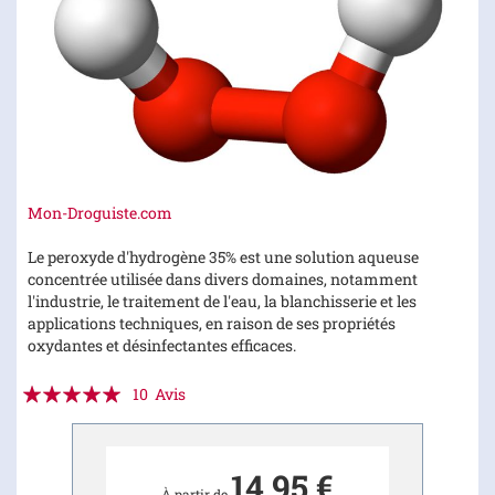
Skip
Mon-Droguiste.com
to
the
Le peroxyde d'hydrogène 35% est une solution aqueuse
beginning
concentrée utilisée dans divers domaines, notamment
of
l'industrie, le traitement de l'eau, la blanchisserie et les
the
applications techniques, en raison de ses propriétés
images
oxydantes et désinfectantes efficaces.
gallery
Évaluation:
10
Avis
96
100
% of
14,95 €
À partir de