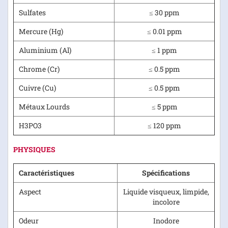
Sulfates
≤ 30 ppm
Mercure (Hg)
≤ 0.01 ppm
Aluminium (Al)
≤ 1 ppm
Chrome (Cr)
≤ 0.5 ppm
Cuivre (Cu)
≤ 0.5 ppm
Métaux Lourds
≤ 5 ppm
H3PO3
≤ 120 ppm
PHYSIQUES
Caractéristiques
Spécifications
Aspect
Liquide visqueux, limpide,
incolore
Odeur
Inodore