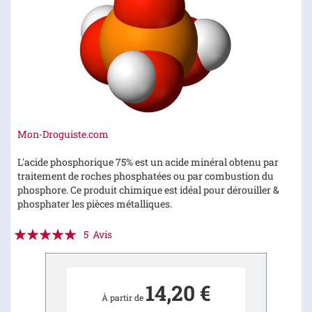
Skip
Mon-Droguiste.com
to
the
L'acide phosphorique 75% est un acide minéral obtenu par
beginning
traitement de roches phosphatées ou par combustion du
of
phosphore. Ce produit chimique est idéal pour dérouiller &
the
phosphater les pièces métalliques.
images
Évaluation:
gallery
5
Avis
100
100
% of
14,20 €
À partir de