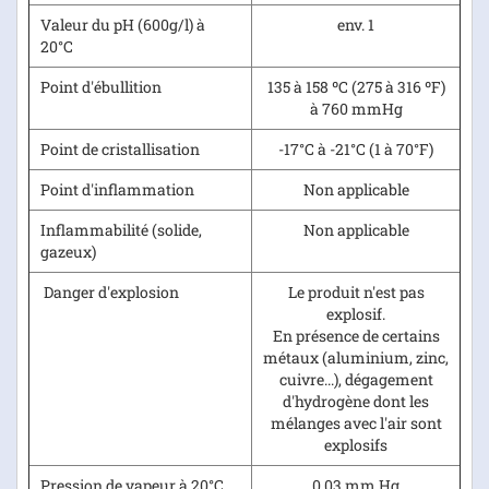
Valeur du pH (600g/l) à
env. 1
20°C
Point d'ébullition
135 à 158 ºC (275 à 316 ºF)
à 760 mmHg
Point de cristallisation
-17°C à -21°C (1 à 70°F)
Point d'inflammation
Non applicable
Inflammabilité (solide,
Non applicable
gazeux)
Danger d'explosion
Le produit n'est pas
explosif.
En présence de certains
métaux (aluminium, zinc,
cuivre...), dégagement
d'hydrogène dont les
mélanges avec l'air sont
explosifs
Pression de vapeur à 20°C
0.03 mm Hg