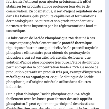
fabricants l’utilisent pour
ajuster précisément le pH
et
stabiliser les produits
afin de prolonger leur durée de
conservation. En cosmétique, il sert d’
agent régulateur de pH
dans les lotions, gels, produits capillaires et formulations
dermatologiques. Sa pureté et son grade répondent aux
normes strictes imposées par les réglementations food et
cosmétique.
La fabrication de
l’Acide Phosphorique 75%
destiné à ces
usages repose généralement sur le
procédé thermique
,
réputé pour fournir une qualité élevée. Ce procédé oxyde le
phosphore élémentaire pour obtenir du pentoxyde de
phosphore, qui est ensuite hydraté afin de former une
solution d’acide phosphorique très pure. L’étape de dilution
permet d’ajuster la concentration finale à 75 %. Ce mode de
production garantit
un produit très pur, exempt d’impuretés
métalliques ou organiques
, ce qui le distingue de l’acide
phosphorique d’origine minérale utilisé dans d’autres
industries.
Sur le plan chimique, l’acide phosphorique 75% réagit
facilement avec les bases pour former des
sels appelés
phosphates
. Il peut également participer à des
réactions
d’estérification
avec des alcools, conduisant à la formation