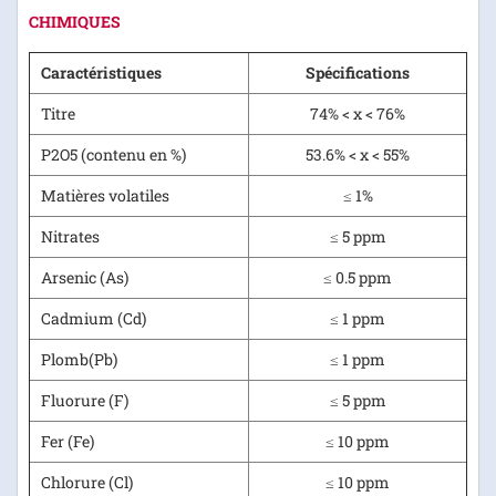
CHIMIQUES
Caractéristiques
Spécifications
Titre
74% < x < 76%
P2O5 (contenu en %)
53.6% < x < 55%
Matières volatiles
≤ 1%
Nitrates
≤ 5 ppm
Arsenic (As)
≤ 0.5 ppm
Cadmium (Cd)
≤ 1 ppm
Plomb(Pb)
≤ 1 ppm
Fluorure (F)
≤ 5 ppm
Fer (Fe)
≤ 10 ppm
Chlorure (Cl)
≤ 10 ppm