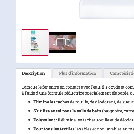
Skip
to
the
Description
Plus d’information
Caractérist
beginning
of
Lorsque le fer entre en contact avec l'eau, il s'oxyde et co
the
à l'aide d'une formule réductrice spécialement élaborée, qui
images
gallery
Élimine les taches
de rouille, de déodorant, de sueur
S'utilise aussi pour la salle de bain
(baignoire, carre
Polyvalent
: il élimine les taches rouille et de déodor
Pour tous les textiles
lavables et non lavables en mac