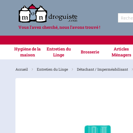
Vous l'avez cherché, nous l'avons trouvé !
Hygiène de la
Entretien du
Articles
Brosserie
maison
Linge
Ménagers
Accueil
Entretien du Linge
Détachant / Imperméabilisant
Skip
to
the