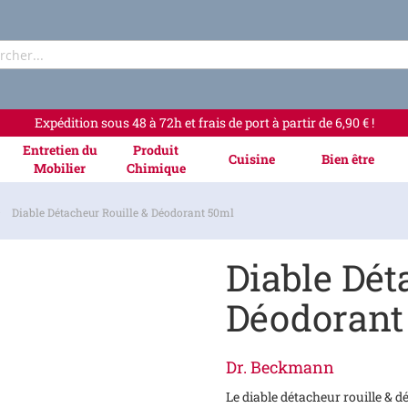
Rechercher
Expédition sous 48 à 72h et frais de port à partir de 6,90 € !
Entretien du
Produit
Cuisine
Bien être
Mobilier
Chimique
Diable Détacheur Rouille & Déodorant 50ml
Diable Dét
Déodorant
Dr. Beckmann
Le diable détacheur rouille & 