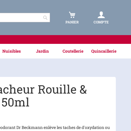
PANIER
COMPTE
Rechercher
Nuisibles
Jardin
Coutellerie
Quincaillerie
acheur Rouille &
 50ml
déodorant Dr Beckmann enlève les taches de d'oxydation ou