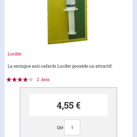
Skip
Lucifer
to
the
La seringue anti-cafards Lucifer possède un attractif.
beginning
Évaluation:
of
2
Avis
the
80
100
% of
images
gallery
4,55 €
Qté