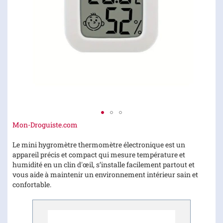
Skip
Mon-Droguiste.com
to
the
Le mini hygromètre thermomètre électronique est un
beginning
appareil précis et compact qui mesure température et
of
humidité en un clin d'œil, s’installe facilement partout et
the
vous aide à maintenir un environnement intérieur sain et
images
confortable.
gallery