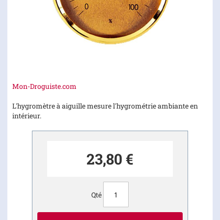
Skip
Mon-Droguiste.com
to
the
L'hygromètre à aiguille mesure l'hygrométrie ambiante en
beginning
intérieur.
of
the
images
23,80 €
gallery
Qté