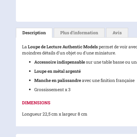
Skip
to
the
Description
Plus d’information
Avis
beginning
of
La
Loupe de Lecture Authentic Models
permet de voir avec 
the
moindres détails d'un objet ou d'une miniature.
images
gallery
Accessoire indispensable
sur une table basse ou une
Loupe en métal argenté
Manche en palissandre
avec une finition française
Grossissement x 3
DIMENSIONS
Longueur 22,5 cm x largeur 8 cm