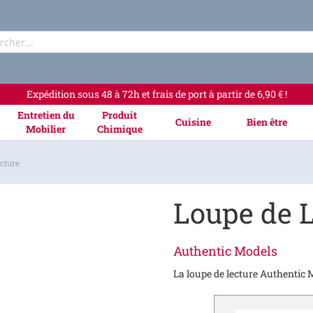
Rechercher
Expédition sous 48 à 72h et frais de port à partir de 6,90 € !
Entretien du
Produit
Cuisine
Bien être
Mobilier
Chimique
cture
Loupe de 
Authentic Models
La loupe de lecture Authentic M