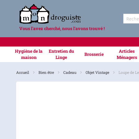
Vous l'avez cherché, nous l'avons trouvé !
Hygiène de la
Entretien du
Articles
Brosserie
maison
Linge
Ménagers
Accueil
Bien être
Cadeau
Objet Vintage
Loupe de Le
Skip
to
the
end
of