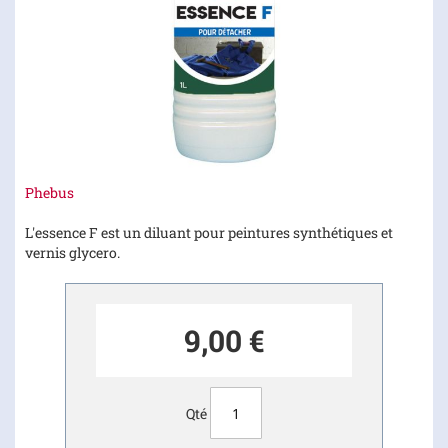
Skip
Phebus
to
the
L'essence F est un diluant pour peintures synthétiques et
beginning
vernis glycero.
of
the
images
9,00 €
gallery
Qté