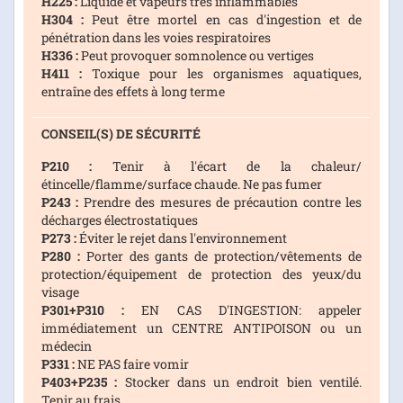
H225 :
Liquide et vapeurs très inflammables
H304 :
Peut être mortel en cas d'ingestion et de
pénétration dans les voies respiratoires
H336 :
Peut provoquer somnolence ou vertiges
H411 :
Toxique pour les organismes aquatiques,
entraîne des effets à long terme
CONSEIL(S) DE SÉCURITÉ
P210 :
Tenir à l'écart de la chaleur/
étincelle/flamme/surface chaude. Ne pas fumer
P243 :
Prendre des mesures de précaution contre les
décharges électrostatiques
P273 :
Éviter le rejet dans l'environnement
P280 :
Porter des gants de protection/vêtements de
protection/équipement de protection des yeux/du
visage
P301+P310 :
EN CAS D'INGESTION: appeler
immédiatement un CENTRE ANTIPOISON ou un
médecin
P331 :
NE PAS faire vomir
P403+P235 :
Stocker dans un endroit bien ventilé.
Tenir au frais