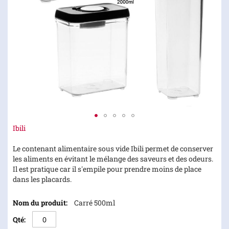
Skip
Ibili
to
the
Le contenant alimentaire sous vide Ibili permet de conserver
beginning
les aliments en évitant le mélange des saveurs et des odeurs.
of
Il est pratique car il s'empile pour prendre moins de place
the
dans les placards.
images
Articles
gallery
Carré 500ml
du
produit