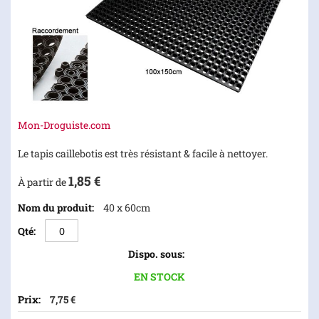
Skip
Mon-Droguiste.com
to
the
Le tapis caillebotis est très résistant & facile à nettoyer.
beginning
1,85 €
of
À partir de
the
Articles
40 x 60cm
images
du
gallery
produit
groupé
EN STOCK
7,75 €