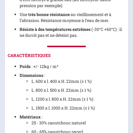
pression par exemple).
Une
très bonne résistance
au vieillissement et à
l’abrasion. Résistance moyenne à l’eau de mer.
Résiste à des températures extrêmes
(-30°C +60°C) : il
ne durcit pas et ne déteint pas.
CARACTÉRISTIQUES
Poids
: +/- 12kg / m²
Dimensions
:
L. 600 x l. 400 x H. 22mm (± 1 %)
L. 800 x l. 500 x H. 22mm (± 1 %)
L. 1200 x l. 800 x H. 22mm (± 1 %)
L. 1500 x l. 1000 x H. 22mm (± 1 %)
Matériaux
:
25 - 30% caoutchouc naturel
60 - 65% caoutchouc recycl