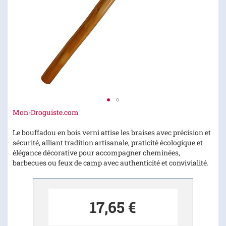
Skip
Mon-Droguiste.com
to
the
Le bouffadou en bois verni attise les braises avec précision et
beginning
sécurité, alliant tradition artisanale, praticité écologique et
of
élégance décorative pour accompagner cheminées,
the
barbecues ou feux de camp avec authenticité et convivialité.
images
gallery
17,65 €