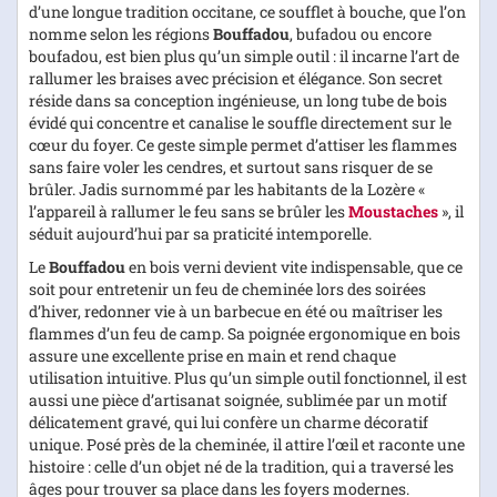
d’une longue tradition occitane, ce soufflet à bouche, que l’on
nomme selon les régions
Bouffadou
, bufadou ou encore
boufadou, est bien plus qu’un simple outil : il incarne l’art de
rallumer les braises avec précision et élégance. Son secret
réside dans sa conception ingénieuse, un long tube de bois
évidé qui concentre et canalise le souffle directement sur le
cœur du foyer. Ce geste simple permet d’attiser les flammes
sans faire voler les cendres, et surtout sans risquer de se
brûler. Jadis surnommé par les habitants de la Lozère «
l’appareil à rallumer le feu sans se brûler les
Moustaches
», il
séduit aujourd’hui par sa praticité intemporelle.
Le
Bouffadou
en bois verni devient vite indispensable, que ce
soit pour entretenir un feu de cheminée lors des soirées
d’hiver, redonner vie à un barbecue en été ou maîtriser les
flammes d’un feu de camp. Sa poignée ergonomique en bois
assure une excellente prise en main et rend chaque
utilisation intuitive. Plus qu’un simple outil fonctionnel, il est
aussi une pièce d’artisanat soignée, sublimée par un motif
délicatement gravé, qui lui confère un charme décoratif
unique. Posé près de la cheminée, il attire l’œil et raconte une
histoire : celle d’un objet né de la tradition, qui a traversé les
âges pour trouver sa place dans les foyers modernes.