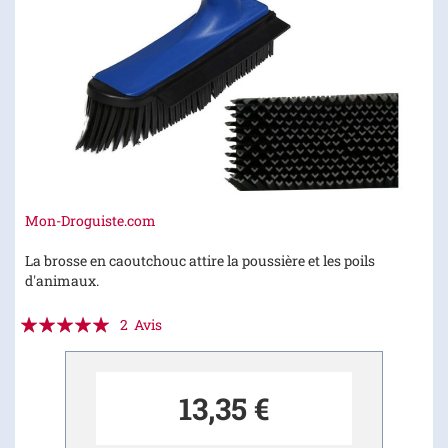
Skip
Mon-Droguiste.com
to
the
La brosse en caoutchouc attire la poussière et les poils
beginning
d'animaux.
of
Évaluation:
the
2
Avis
images
100
100
% of
gallery
13,35 €