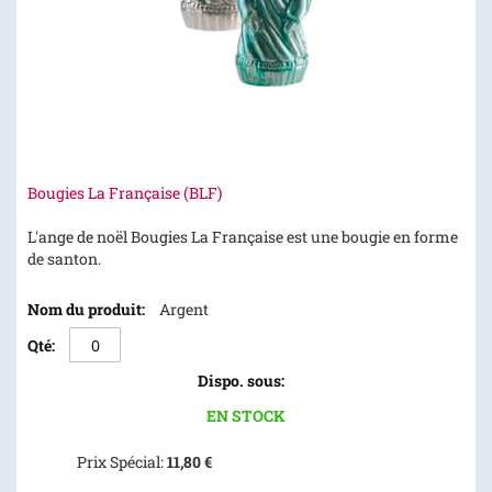
Skip
Bougies La Française (BLF)
to
the
L'ange de noël Bougies La Française est une bougie en forme
beginning
de santon.
of
Articles
the
Argent
du
images
produit
gallery
groupé
EN STOCK
Prix Spécial
11,80 €