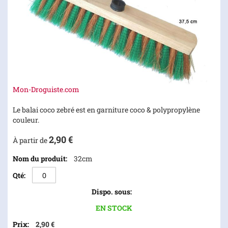
Skip
Mon-Droguiste.com
to
the
Le balai coco zebré est en garniture coco & polypropylène
beginning
couleur.
of
2,90 €
the
À partir de
images
Articles
32cm
gallery
du
produit
groupé
EN STOCK
2,90 €