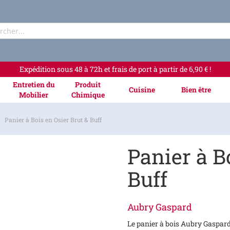
Rechercher
Expédition sous 48 à 72h et frais de port à partir de 6,90 € !
Entretien du
Produit
Cuisine
Bien être
Mobilier
Chimique
Panier à Bois en Osier Brut & Buff
Panier à B
Buff
Aubry Gaspard
Le panier à bois Aubry Gaspard