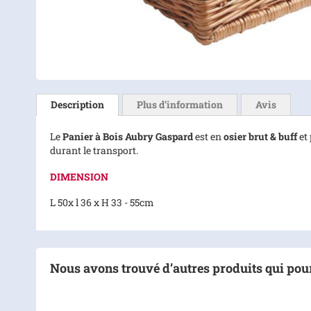
Skip
to
the
Description
Plus d’information
Avis
beginning
of
Le
Panier à Bois Aubry Gaspard
est en
osier brut & buff
et
the
durant le transport.
images
gallery
DIMENSION
L 50x l 36 x H 33 - 55cm
Nous avons trouvé d’autres produits qui pour