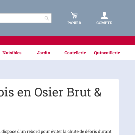
PANIER
COMPTE
Rechercher
Nuisibles
Jardin
Coutellerie
Quincaillerie
ois en Osier Brut &
 dispose d'un rebord pour éviter la chute de débris durant