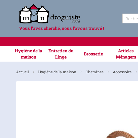
Vous l'avez cherché, nous l'avons trouvé !
Hygiène de la
Entretien du
Articles
Brosserie
maison
Linge
Ménagers
Accueil
Hygiène de la maison
Cheminée
Accessoire
Skip
to
the