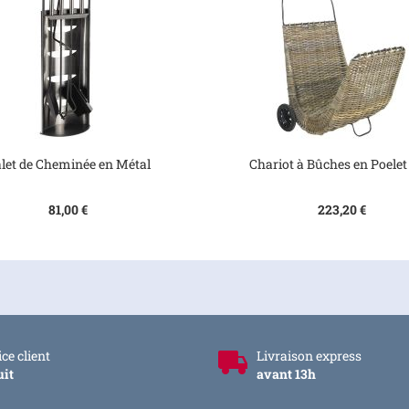
let de Cheminée en Métal
Chariot à Bûches en Poelet
81,00 €
223,20 €
ce client
Livraison express
uit
avant 13h