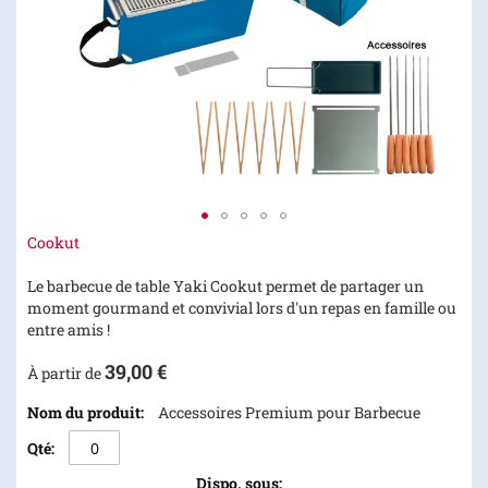
Skip
Cookut
to
the
Le barbecue de table Yaki Cookut permet de partager un
beginning
moment gourmand et convivial lors d'un repas en famille ou
of
entre amis !
the
39,00 €
images
À partir de
gallery
Articles
Accessoires Premium pour Barbecue
du
produit
groupé