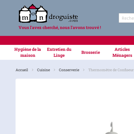
Vous l'avez cherché, nous l'avons trouvé !
Hygiène de la
Entretien du
Articles
Brosserie
maison
Linge
Ménagers
Accueil
Cuisine
Conserverie
Thermomètre de Confiseur
Skip
to
the
end
of