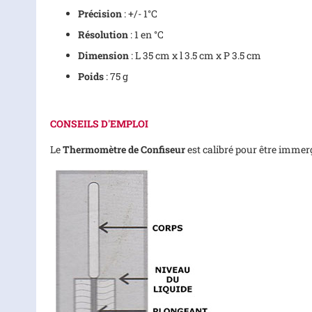
Précision
: +/- 1°C
Résolution
: 1 en °C
Dimension
: L 35 cm x l 3.5 cm x P 3.5 cm
Poids
: 75 g
CONSEILS D'EMPLOI
Le
Thermomètre de Confiseur
est calibré pour être immerg