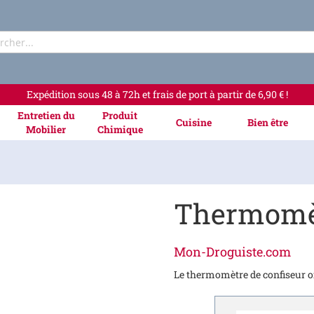
Rechercher
Expédition sous 48 à 72h et frais de port à partir de 6,90 € !
Entretien du
Produit
Cuisine
Bien être
Mobilier
Chimique
Thermomèt
Mon-Droguiste.com
Le thermomètre de confiseur of