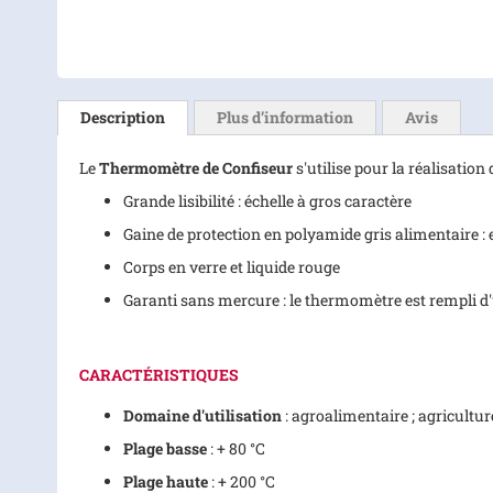
Skip
to
the
Description
Plus d’information
Avis
beginning
of
Le
Thermomètre de Confiseur
s'utilise pour la réalisation
the
images
Grande lisibilité : échelle à gros caractère
gallery
Gaine de protection en polyamide gris alimentaire : el
Corps en verre et liquide rouge
Garanti sans mercure : le thermomètre est rempli d'
CARACTÉRISTIQUES
Domaine d'utilisation
: agroalimentaire ; agriculture
Plage basse
: + 80 °C
Plage haute
: + 200 °C