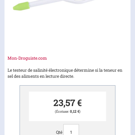
Skip
Mon-Droguiste.com
to
the
Le testeur de salinité électronique détermine si la teneur en
beginning
sel des aliments en lecture directe.
of
the
images
23,57 €
gallery
0,12 €
Qté