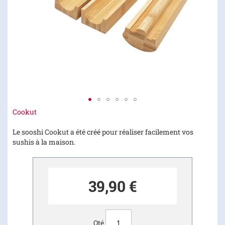
Skip
Cookut
to
the
Le sooshi Cookut a été créé pour réaliser facilement vos
beginning
sushis à la maison.
of
the
images
39,90 €
gallery
Qté