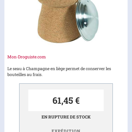
Skip
Mon-Droguiste.com
to
the
Le seau à Champagne en liège permet de conserver les
beginning
bouteilles au frais.
of
the
images
61,45 €
gallery
EN RUPTURE DE STOCK
EXPÉDITION