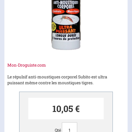
Skip
Mon-Droguiste.com
to
the
Le répulsif anti-moustiques corporel Subito est ultra
beginning
puissant même contre les moustiques tigres.
of
the
images
10,05 €
gallery
Qté