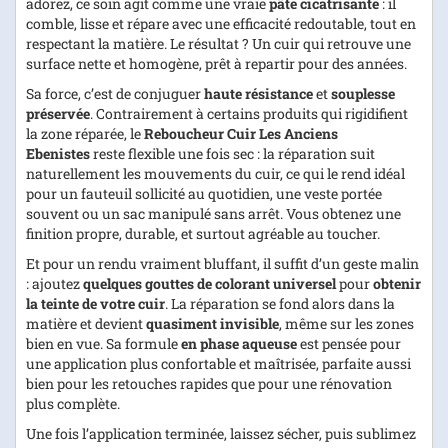
adorez, ce soin agit comme une vraie
pâte cicatrisante
: il
comble, lisse et répare avec une efficacité redoutable, tout en
respectant la matière. Le résultat ? Un cuir qui retrouve une
surface nette et homogène, prêt à repartir pour des années.
Sa force, c’est de conjuguer
haute résistance
et
souplesse
préservée
. Contrairement à certains produits qui rigidifient
la zone réparée, le
Reboucheur Cuir Les Anciens
Ebenistes
reste flexible une fois sec : la réparation suit
naturellement les mouvements du cuir, ce qui le rend idéal
pour un fauteuil sollicité au quotidien, une veste portée
souvent ou un sac manipulé sans arrêt. Vous obtenez une
finition propre, durable, et surtout agréable au toucher.
Et pour un rendu vraiment bluffant, il suffit d’un geste malin
: ajoutez
quelques gouttes de colorant universel
pour
obtenir
la teinte de votre cuir
. La réparation se fond alors dans la
matière et devient
quasiment invisible
, même sur les zones
bien en vue. Sa formule
en phase aqueuse
est pensée pour
une application plus confortable et maîtrisée, parfaite aussi
bien pour les retouches rapides que pour une rénovation
plus complète.
Une fois l’application terminée, laissez sécher, puis sublimez