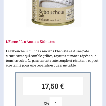
Skip
L'Ebène / Les Anciens Ebénistes
to
the
Le reboucheur cuir des Anciens Ebénistes est une pâte
beginning
cicatrisante qui comble griffes, rayures et zones râpées sur
of
tous les cuirs. Le pansement reste souple et résistant, et peut
the
être teinté pour une réparation quasi invisible.
images
gallery
17,50 €
Qté