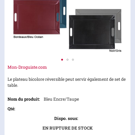
Skip
Mon-Droguiste.com
to
the
Le plateau bicolore réversible peut servir également de set de
beginning
table.
of
Articles
the
Bleu Encre/Taupe
du
images
produit
gallery
groupé
EN RUPTURE DE STOCK