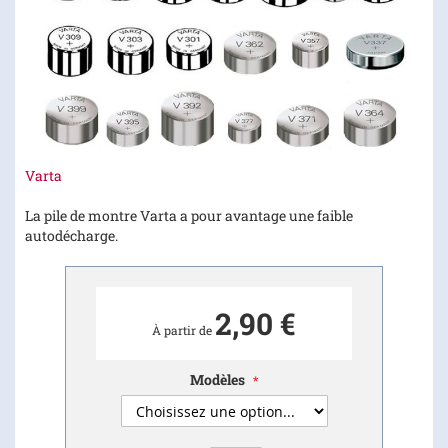
Skip
Varta
to
the
La pile de montre Varta a pour avantage une faible
beginning
autodécharge.
of
the
images
2,90 €
gallery
À partir de
Modèles