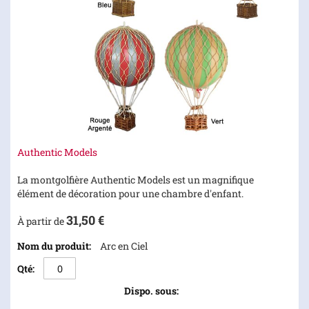
Skip
Authentic Models
to
the
La montgolfière Authentic Models est un magnifique
beginning
élément de décoration pour une chambre d'enfant.
of
31,50 €
the
À partir de
images
Articles
Arc en Ciel
gallery
du
produit
groupé