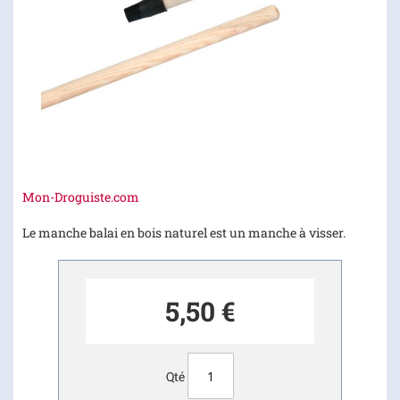
Skip
Mon-Droguiste.com
to
the
Le manche balai en bois naturel est un manche à visser.
beginning
of
the
5,50 €
images
gallery
Qté