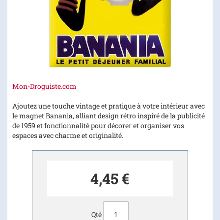
Skip
Mon-Droguiste.com
to
the
Ajoutez une touche vintage et pratique à votre intérieur avec
beginning
le magnet Banania, alliant design rétro inspiré de la publicité
of
de 1959 et fonctionnalité pour décorer et organiser vos
the
espaces avec charme et originalité.
images
gallery
4,45 €
Qté