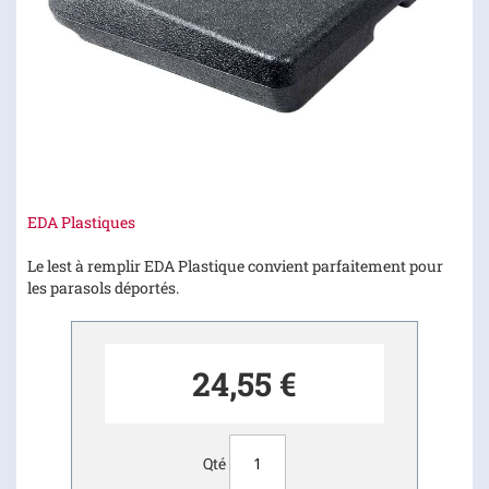
Skip
EDA Plastiques
to
the
Le lest à remplir EDA Plastique convient parfaitement pour
beginning
les parasols déportés.
of
the
images
24,55 €
gallery
Qté