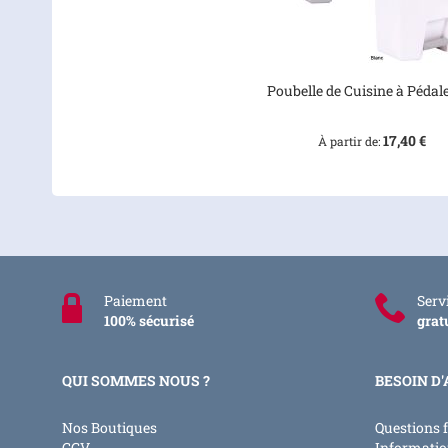
Poubelle de Cuisine à Pédal
17,40 €
À partir de
Paiement
Servi
100% sécurisé
grat
QUI SOMMES NOUS ?
BESOIN D'
Nos Boutiques
Questions 
CGV
Informatio