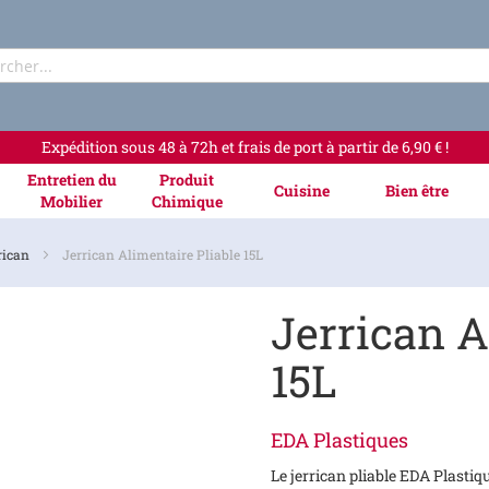
Rechercher
Expédition sous 48 à 72h et frais de port à partir de 6,90 € !
Entretien du
Produit
Cuisine
Bien être
Mobilier
Chimique
rrican
Jerrican Alimentaire Pliable 15L
Jerrican A
15L
EDA Plastiques
Le jerrican pliable EDA Plastiq