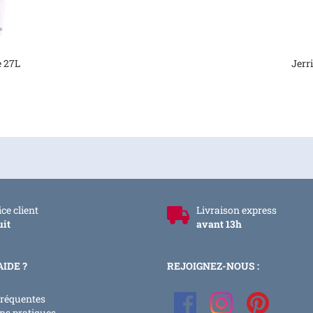
e 27L
Jerr
ce client
Livraison express
uit
avant 13h
AIDE ?
REJOIGNEZ-NOUS :
fréquentes
ns pratiques