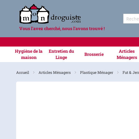
Vous l'avez cherché, nous l'avons trouvé !
Hygiène de la
Entretien du
Articles
Brosserie
maison
Linge
Ménagers
Accueil
Articles Ménagers
Plastique Ménager
Fut & Je
Skip
to
the