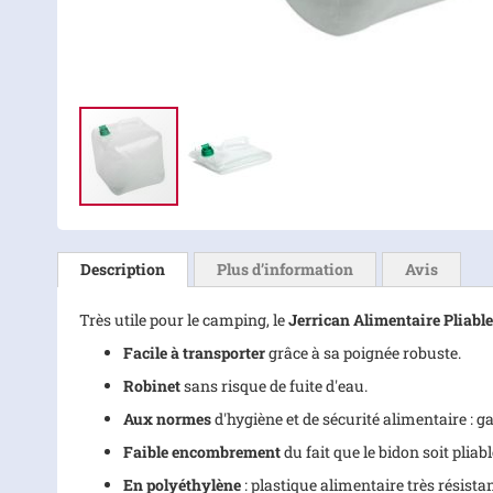
Skip
to
the
Description
Plus d’information
Avis
beginning
of
Très utile pour le camping, le
Jerrican Alimentaire Pliabl
the
images
Facile à transporter
grâce à sa poignée robuste.
gallery
Robinet
sans risque de fuite d'eau.
Aux normes
d'hygiène et de sécurité alimentaire : g
Faible encombrement
du fait que le bidon soit pliable
En polyéthylène
: plastique alimentaire très résista