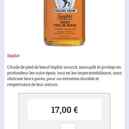
Skip
Saphir
to
the
L’huile de pied de bœuf Saphir nourrit, assouplit et protège en
beginning
profondeur les cuirs épais, tout en les imperméabilisant, sans
of
obstruer leurs pores, pour un entretien durable et
the
respectueux de leur nature.
images
gallery
17,00 €