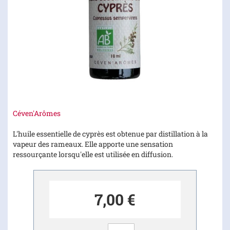
Skip
Céven'Arômes
to
the
L'huile essentielle de cyprès est obtenue par distillation à la
beginning
vapeur des rameaux. Elle apporte une sensation
of
ressourçante lorsqu'elle est utilisée en diffusion.
the
images
gallery
7,00 €