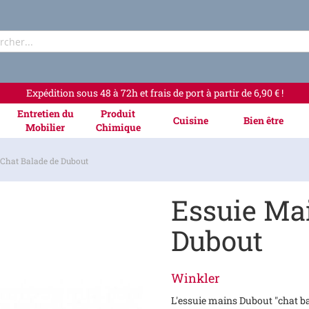
Rechercher
Expédition sous 48 à 72h et frais de port à partir de 6,90 € !
Entretien du
Produit
Cuisine
Bien être
Mobilier
Chimique
Chat Balade de Dubout
Essuie Ma
Dubout
Winkler
L'essuie mains Dubout "chat ba