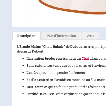
Skip
to
the
Description
Plus d’information
Avis
beginning
of
L'
Essuie Mains " Chats Balade "
de
Dubout
est très pratiq
the
dessin de Dubout.
images
gallery
Illustration brodée
représentant un
Chat
déambulant
Sans substances toxiques
pour le corps et l'envir
Lanière
: pour le suspendre facilement
Facile d'entretien
: lavable en machine ou à la main
100% coton
ce qui en fait un produit très résistant e
Certifié Oeko-Tex
: cette certification garantit que 