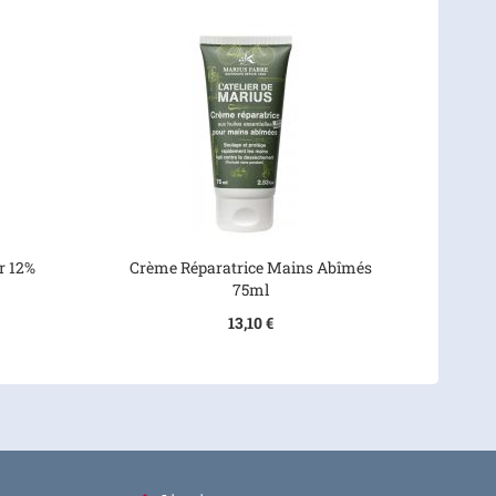
r 12%
Crème Réparatrice Mains Abîmés
75ml
13,10 €