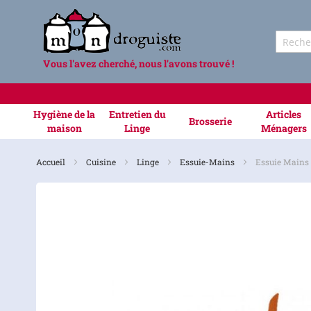
Vous l'avez cherché, nous l'avons trouvé !
Hygiène de la
Entretien du
Articles
Brosserie
maison
Linge
Ménagers
Accueil
Cuisine
Linge
Essuie-Mains
Essuie Mains 
Skip
to
the