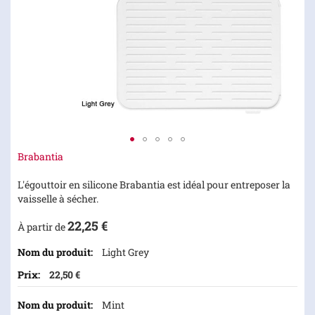
Skip
Brabantia
to
the
L'égouttoir en silicone Brabantia est idéal pour entreposer la
beginning
vaisselle à sécher.
of
22,25 €
the
À partir de
images
Articles
Light Grey
gallery
du
22,50 €
produit
groupé
Mint