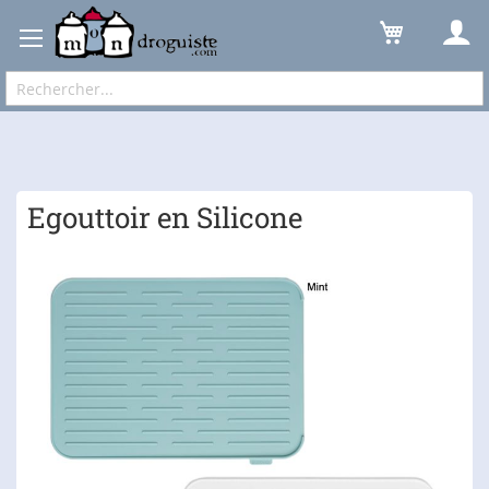
Accueil
Cuisine
Ustensiles
Nettoyer
Egouttoir en Silicone
Expédition sous 48 à 72h et frais de port à partir de 6,90 € !
Egouttoir en Silicone
Skip
to
the
end
of
the
images
gallery