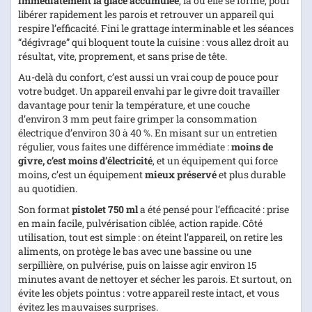
immédiatement la glace accumulée
, là où elle se forme, pour
libérer rapidement les parois et retrouver un appareil qui
respire l’efficacité. Fini le grattage interminable et les séances
“dégivrage” qui bloquent toute la cuisine : vous allez droit au
résultat, vite, proprement, et sans prise de tête.
Au-delà du confort, c’est aussi un vrai coup de pouce pour
votre budget. Un appareil envahi par le givre doit travailler
davantage pour tenir la température, et une couche
d’environ 3 mm peut faire grimper la consommation
électrique d’environ 30 à 40 %. En misant sur un entretien
régulier, vous faites une différence immédiate :
moins de
givre, c’est moins d’électricité
, et un équipement qui force
moins, c’est un équipement
mieux préservé
et plus durable
au quotidien.
Son format
pistolet 750 ml
a été pensé pour l’efficacité : prise
en main facile, pulvérisation ciblée, action rapide. Côté
utilisation, tout est simple : on éteint l’appareil, on retire les
aliments, on protège le bas avec une bassine ou une
serpillière, on pulvérise, puis on laisse agir environ 15
minutes avant de nettoyer et sécher les parois. Et surtout, on
évite les objets pointus : votre appareil reste intact, et vous
évitez les mauvaises surprises.