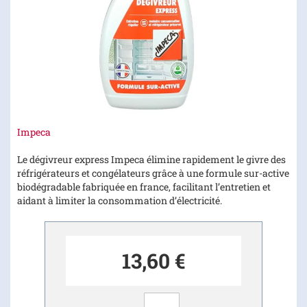
Skip
Impeca
to
the
Le dégivreur express Impeca élimine rapidement le givre des
beginning
réfrigérateurs et congélateurs grâce à une formule sur-active
of
biodégradable fabriquée en france, facilitant l’entretien et
the
aidant à limiter la consommation d’électricité.
images
gallery
13,60 €