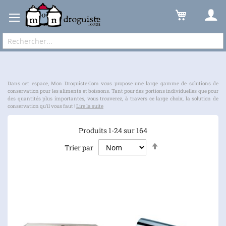
Cuisine
Conservation
Expédition sous 48 à 72h et frais de port à partir de 6,90 € !
Dans cet espace, Mon Droguiste.Com vous propose une large gamme de solutions de
conservation pour les aliments et boissons. Tant pour des portions individuelles que pour
des quantités plus importantes, vous trouverez, à travers ce large choix, la solution de
conservation qu'il vous faut !
Lire la suite
Produits
1
-
24
sur
164
Par
Trier par
ordre
décroissant