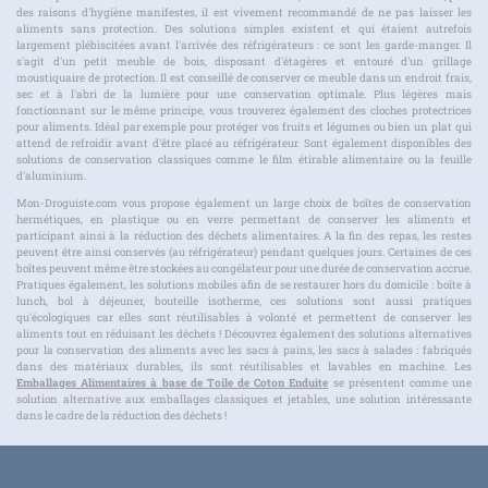
des raisons d'hygiène manifestes, il est vivement recommandé de ne pas laisser les
aliments sans protection. Des solutions simples existent et qui étaient autrefois
largement plébiscitées avant l'arrivée des réfrigérateurs : ce sont les garde-manger. Il
s'agit d'un petit meuble de bois, disposant d'étagères et entouré d'un grillage
moustiquaire de protection. Il est conseillé de conserver ce meuble dans un endroit frais,
sec et à l'abri de la lumière pour une conservation optimale. Plus légères mais
fonctionnant sur le même principe, vous trouverez également des cloches protectrices
pour aliments. Idéal par exemple pour protéger vos fruits et légumes ou bien un plat qui
attend de refroidir avant d'être placé au réfrigérateur. Sont également disponibles des
solutions de conservation classiques comme le film étirable alimentaire ou la feuille
d'aluminium.
Mon-Droguiste.com vous propose également un large choix de boîtes de conservation
hermétiques, en plastique ou en verre permettant de conserver les aliments et
participant ainsi à la réduction des déchets alimentaires. A la fin des repas, les restes
peuvent être ainsi conservés (au réfrigérateur) pendant quelques jours. Certaines de ces
boîtes peuvent même être stockées au congélateur pour une durée de conservation accrue.
Pratiques également, les solutions mobiles afin de se restaurer hors du domicile : boîte à
lunch, bol à déjeuner, bouteille isotherme, ces solutions sont aussi pratiques
qu'écologiques car elles sont réutilisables à volonté et permettent de conserver les
aliments tout en réduisant les déchets ! Découvrez également des solutions alternatives
pour la conservation des aliments avec les sacs à pains, les sacs à salades : fabriqués
dans des matériaux durables, ils sont réutilisables et lavables en machine. Les
Emballages Alimentaires à base de Toile de Coton Enduite
se présentent comme une
solution alternative aux emballages classiques et jetables, une solution intéressante
dans le cadre de la réduction des déchets !