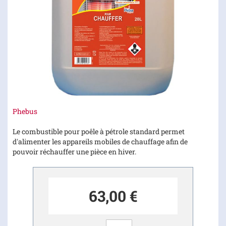
Skip
Phebus
to
the
Le combustible pour poêle à pétrole standard permet
beginning
d'alimenter les appareils mobiles de chauffage afin de
of
pouvoir réchauffer une pièce en hiver.
the
images
gallery
63,00 €